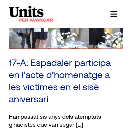
Skip
to
Toggl
content
è
Naviga
Ess
Cont
E
17-A: Espadaler participa
en l’acte d’homenatge a
Act
les víctimes en el sisè
Trans
aniversari
Af
Han passat sis anys dels atemptats
Cerca
gihadistes que van segar [...]
…