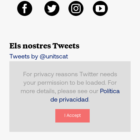
Els nostres Tweets
Tweets by @unitscat
For privacy reasons Twitter needs
your permission to be loaded. For
more details, please see our
Política
de privacidad
.
I Accept