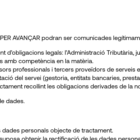
S PER AVANÇAR podran ser comunicades legítimame
d’obligacions legals: l’Administració Tributària, jut
ues amb competència en la matèria.
ors professionals i tercers proveïdors de servei
ció del servei (gestoria, entitats bancaries, presta
actament recollint les obligacions derivades de la 
 de dades.
les dades personals objecte de tractament.
et suposa obtenir la rectificació de les dades perso