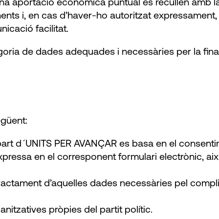
a aportació econòmica puntual es recullen amb la f
nents i, en cas d’haver-ho autoritzat expressament,
nicació facilitat.
tegoria de dades adequades i necessàries per la final
egüent:
 part d´UNITS PER AVANÇAR es basa en el consenti
pressa en el corresponent formulari electrònic, ai
ctament d’aquelles dades necessàries pel complime
nitzatives pròpies del partit polític.