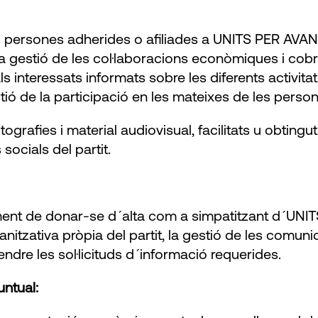
les persones adherides o afiliades a UNITS PER AVAN
t, la gestió de les col·laboracions econòmiques i co
 interessats informats sobre les diferents activitats 
estió de la participació en les mateixes de les perso
ografies i material audiovisual, facilitats u obtingut
socials del partit.
ment de donar-se d´alta com a simpatitzant d´UNI
ganitzativa pròpia del partit, la gestió de les comuni
endre les sol·licituds d´informació requerides.
ntual: