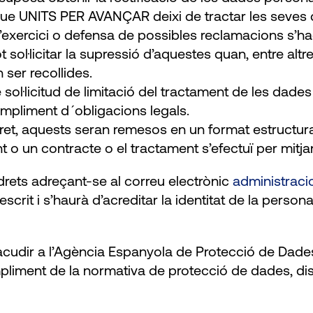
ar que UNITS PER AVANÇAR deixi de tractar les seves 
’exercici o defensa de possibles reclamacions s’hag
pot sol·licitar la supressió d’aquestes quan, entre al
n ser recollides.
e sol·licitud de limitació del tractament de les da
ompliment d´obligacions legals.
st dret, aquests seran remesos en un format estructu
 o un contracte o el tractament s’efectuï per mitja
rets adreçant-se al correu electrònic
administraci
er escrit i s’haurà d’acreditar la identitat de la per
cudir a l’Agència Espanyola de Protecció de Dades 
pliment de la normativa de protecció de dades, di