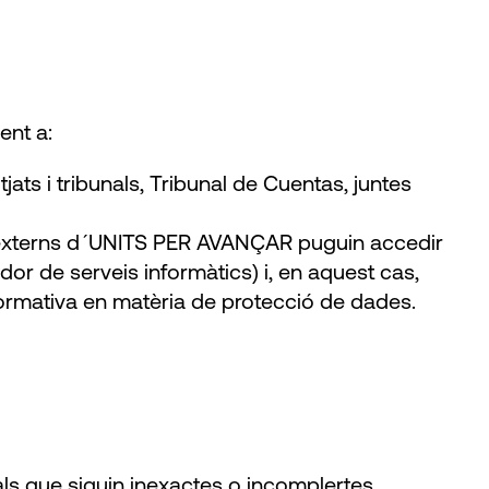
nt a:
jats i tribunals, Tribunal de Cuentas, juntes
s externs d´UNITS PER AVANÇAR puguin accedir
dor de serveis informàtics) i, en aquest cas,
normativa en matèria de protecció de dades.
nals que siguin inexactes o incomplertes.