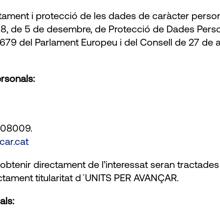
ment i protecció de les dades de caràcter person
18, de 5 de desembre, de Protecció de Dades Person
79 del Parlament Europeu i del Consell de 27 de abr
rsonals:
, 08009.
car.cat
btenir directament de l’interessat seran tractades
actament titularitat d´UNITS PER AVANÇAR.
als: