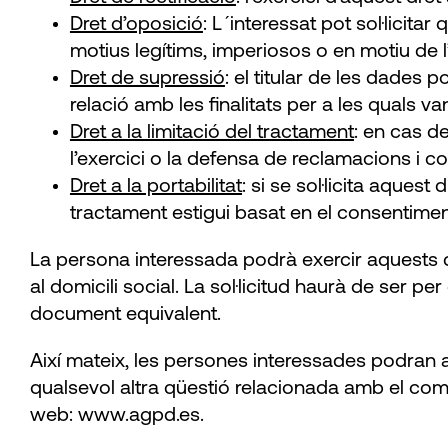
Dret d’oposició
: L´interessat pot sol·licit
motius legítims, imperiosos o en motiu de l
Dret de supressió
: el titular de les dades 
relació amb les finalitats per a les quals va
Dret a la limitació del tractament
: en cas d
l’exercici o la defensa de reclamacions i c
Dret a la portabilitat
: si se sol·licita aque
tractament estigui basat en el consentiment
La persona interessada podrà exercir aquests d
al domicili social. La sol·licitud haurà de ser p
document equivalent.
Així mateix, les persones interessades podran a
qualsevol altra qüestió relacionada amb el com
web: www.agpd.es.