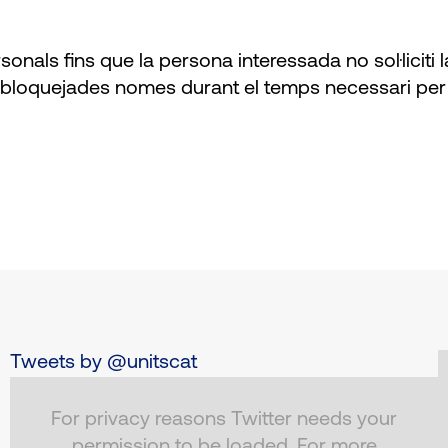
s fins que la persona interessada no sol·liciti la
an bloquejades nomes durant el temps necessari per
Tweets by @unitscat
For privacy reasons Twitter needs your
permission to be loaded. For more