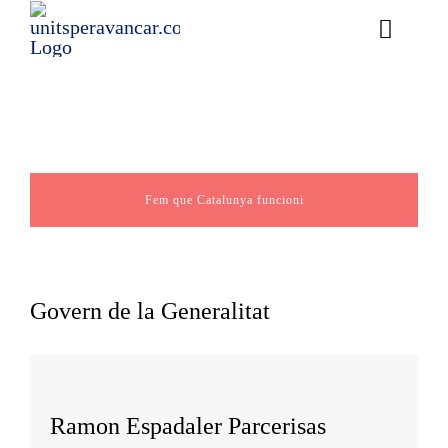
Skip
to
Toggle
content
Naviga
Essència
Continguts
Equip
Fem que Catalunya funcioni
Actualitat
Transparència
Govern de la Generalitat
Afilia’t
Cerca
…
Ramon Espadaler Parcerisas