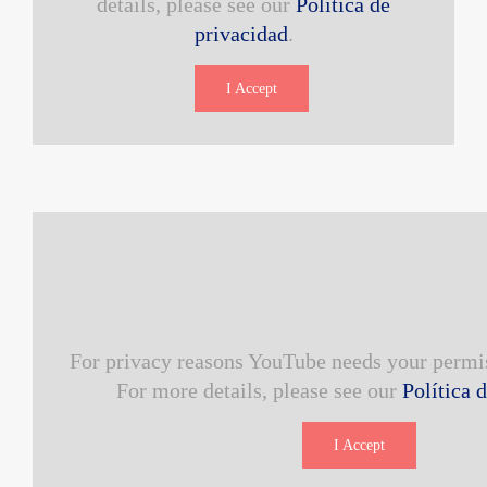
details, please see our
Política de
privacidad
.
I Accept
For privacy reasons YouTube needs your permis
For more details, please see our
Política 
I Accept