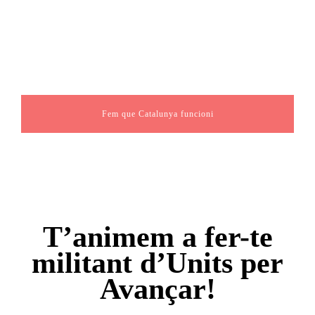
Fem que Catalunya funcioni
T’animem a fer-te
militant d’Units per
Avançar!