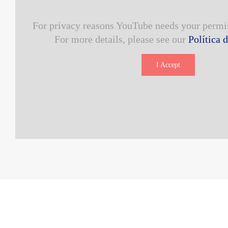
For privacy reasons YouTube needs your permis
For more details, please see our
Política 
I Accept