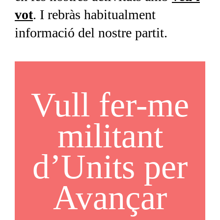
vot
. I rebràs habitualment
informació del nostre partit.
Vull fer-me
militant
d’Units per
Avançar