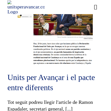
Skip
to
Toggle
content
Naviga
Ess
Cont
E
Act
Trans
Units per Avançar i el pacte
Af
entre diferents
Cerca
Tot seguit podreu llegir l'article de Ramon
…
Espadaler, secretari general, [...]