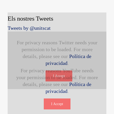
Els nostres Tweets
Tweets by @unitscat
For privacy reasons Twitter needs your
permission to be loaded. For more
details, please see our
Política de
privacidad
.
For privacy reasons YouTube needs
I Accept
your permission to be loaded. For more
details, please see our
Política de
privacidad
.
I Accept