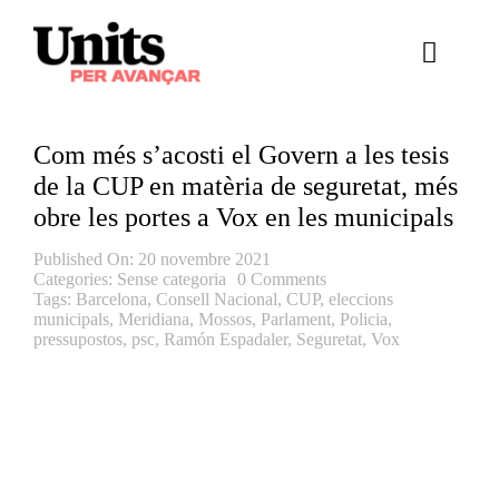
Skip
to
Toggle
content
Naviga
Essència
Com més s’acosti el Govern a les tesis
Continguts
de la CUP en matèria de seguretat, més
obre les portes a Vox en les municipals
Equip
Published On: 20 novembre 2021
Categories:
Sense categoria
0 Comments
Actualitat
Tags:
Barcelona
,
Consell Nacional
,
CUP
,
eleccions
municipals
,
Meridiana
,
Mossos
,
Parlament
,
Policia
,
pressupostos
,
psc
,
Ramón Espadaler
,
Seguretat
,
Vox
Transparència
Afilia’t
Cerca
…