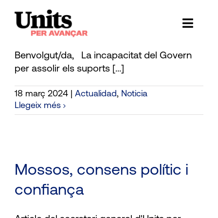
Carta de Ramon Espadaler
Skip
to
a la militància
Toggl
content
Naviga
Ess
Benvolgut/da, La incapacitat del Govern
per assolir els suports [...]
Cont
18 març 2024
|
Actualidad
,
Noticia
E
Llegeix més
Act
Trans
Mossos, consens polític i
Af
confiança
Cerca
…