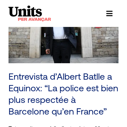
Skip
to
Toggl
content
Naviga
Ess
Cont
E
Act
Entrevista d’Albert Batlle a
Equinox: “La police est bien
Trans
plus respectée à
Af
Barcelone qu’en France”
Cerca
…