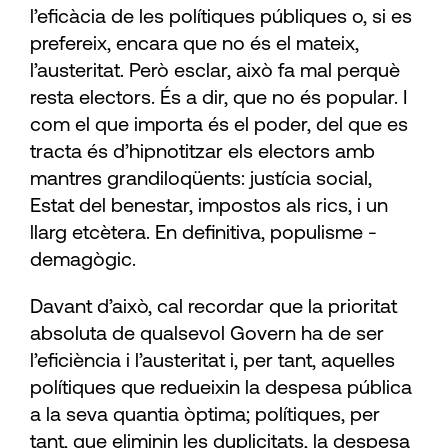
l’eficàcia de les polítiques públiques o, si es
prefereix, encara que no és el mateix,
l’austeritat. Però ­esclar, això fa mal perquè
resta electors. És a dir, que no és popular. I
com el que importa és el poder, del que es
tracta és d’hipnotitzar els electors amb
mantres grandiloqüents: jus­tícia social,
Estat del benestar, impostos als rics, i un
llarg etcètera. En definitiva, populisme ­
demagògic.
Davant d’això, cal recordar que la prioritat
absoluta de qualsevol Govern ha de ser
l’efi­ciència i l’austeritat i, per tant, aquelles
polí­tiques que redueixin la despesa pública
a la ­seva quantia òptima; polítiques, per
tant, que eliminin les duplicitats, la despesa