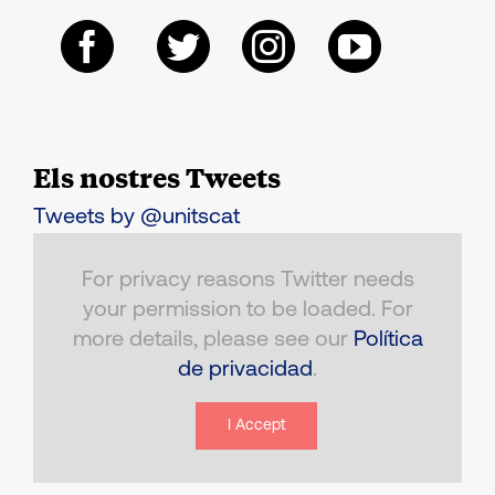
Els nostres Tweets
Tweets by @unitscat
For privacy reasons Twitter needs
your permission to be loaded. For
more details, please see our
Política
de privacidad
.
I Accept