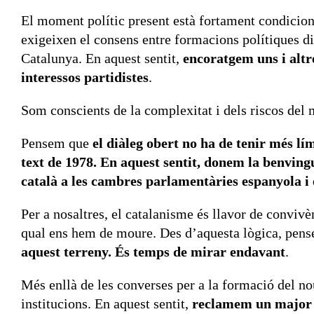
El moment polític present està fortament condiciona
exigeixen el consens entre formacions polítiques dis
Catalunya. En aquest sentit,
encoratgem uns i altr
interessos partidistes
.
Som conscients de la complexitat i dels riscos del 
Pensem que
el diàleg obert no ha de tenir més lí
text de 1978. En aquest sentit, donem la benvingu
català a les cambres parlamentàries espanyola i 
Per a nosaltres, el catalanisme és llavor de convivènc
qual ens hem de moure. Des d’aquesta lògica, pen
aquest terreny. És temps de mirar endavant
.
Més enllà de les converses per a la formació del no
institucions. En aquest sentit,
reclamem un major c