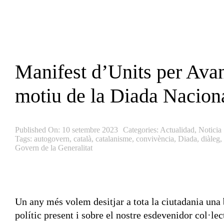
Skip
to
content
Manifest d’Units per Ava
motiu de la Diada Nacion
Published On: 10 setembre 2023
Categories:
Actualidad
,
Noticia
Tags:
autogovern
,
català
,
catalanisme
,
convivència
,
Diada
,
diàleg
,
Govern de la Generalitat
Un any més volem desitjar a tota la ciutadania una
polític present i sobre el nostre esdevenidor col·lec