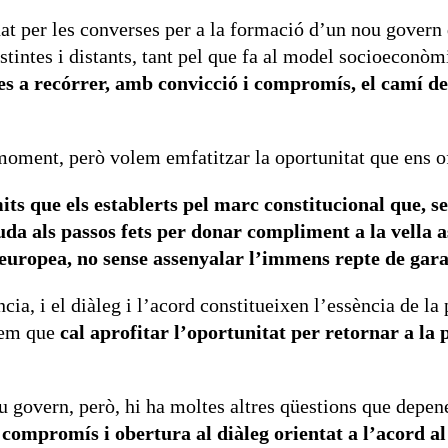
t per les converses per a la formació d’un nou govern 
tintes i distants, tant pel que fa al model socioeconòmi
es a recórrer, amb convicció i compromís, el camí de
moment, però volem emfatitzar la oportunitat que ens o
mits que els establerts pel marc constitucional que, 
da als passos fets per donar compliment a la vella a
europea, no sense assenyalar l’immens repte de garan
ia, i el diàleg i l’acord constitueixen l’essència de la p
sem que
cal aprofitar l’oportunitat per retornar a la 
u govern, però, hi ha moltes altres qüestions que depene
ompromís i obertura al diàleg orientat a l’acord al