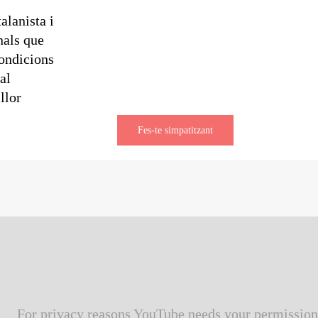
alanista i
nals que
condicions
al
llor
Fes-te simpatitzant
For privacy reasons YouTube needs your permission 