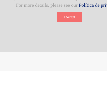
For more details, please see our
Política de pr
I Accept