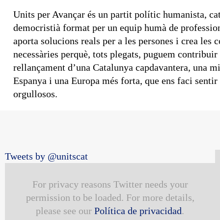
Units per Avançar és un partit polític humanista, cat
democristià format per un equip humà de professio
aporta solucions reals per a les persones i crea les 
necessàries perquè, tots plegats, puguem contribuir 
rellançament d’una Catalunya capdavantera, una mi
Espanya i una Europa més forta, que ens faci sentir
orgullosos.
Tweets by @unitscat
For privacy reasons Twitter needs your
permission to be loaded. For more details,
please see our
Política de privacidad
.