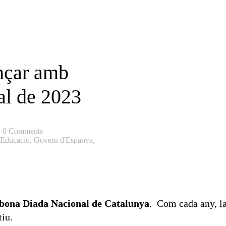
nçar amb
al de 2023
0 Comments
Educació
,
Govern d'Espanya
,
bona Diada Nacional de Catalunya
. Com cada any, l
tiu.