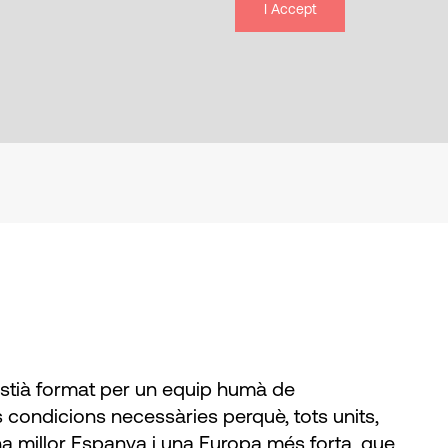
I Accept
ristià format per un equip humà de
s condicions necessàries perquè, tots units,
a millor Espanya i una Europa més forta, que