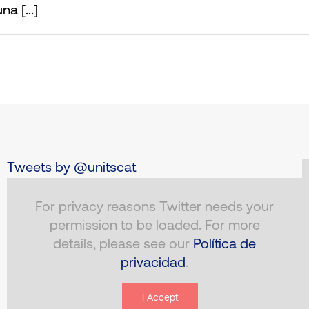
a [...]
Tweets by @unitscat
For privacy reasons Twitter needs your
permission to be loaded. For more
details, please see our
Política de
privacidad
.
I Accept