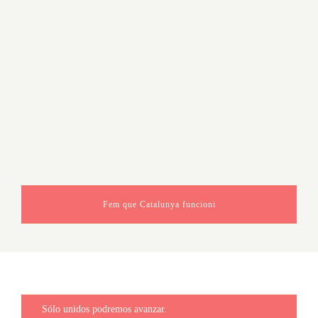
Fem que Catalunya funcioni
Sólo unidos podremos avanzar.