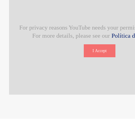
For privacy reasons YouTube needs your permis
For more details, please see our
Política 
I Accept