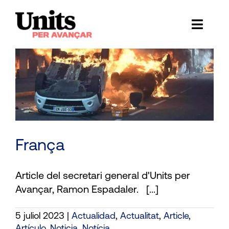
Skip
to
Toggl
content
Naviga
Ess
Cont
E
Act
França
Trans
Article del secretari general d'Units per
Af
Avançar, Ramon Espadaler. [...]
Cerca
5 juliol 2023
|
Actualidad
,
Actualitat
,
Article
,
…
Artículo
,
Noticia
,
Notícia