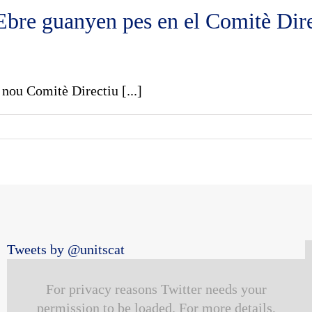
Ebre guanyen pes en el Comitè Dire
 nou Comitè Directiu [...]
Tweets by @unitscat
For privacy reasons Twitter needs your
permission to be loaded. For more details,