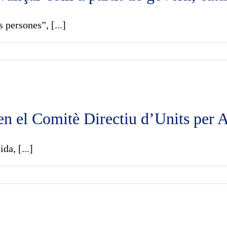
 persones”, [...]
 en el Comitè Directiu d’Units per 
da, [...]