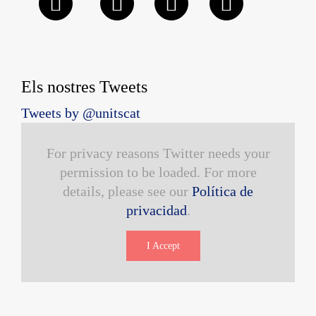
Els nostres Tweets
Tweets by @unitscat
For privacy reasons Twitter needs your
permission to be loaded. For more
details, please see our
Política de
privacidad
.
I Accept