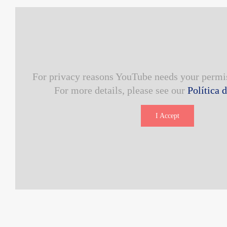
For privacy reasons YouTube needs your permis
For more details, please see our
Política 
I Accept