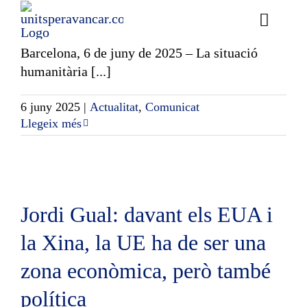
a la franja de Gaza
Skip
to
Toggle
content
Naviga
Barcelona, 6 de juny de 2025 – La situació
Ess
humanitària [...]
Cont
6 juny 2025
|
Actualitat
,
Comunicat
Llegeix més
E
Act
Trans
Jordi Gual: davant els EUA i
Af
la Xina, la UE ha de ser una
zona econòmica, però també
Cerca
…
política