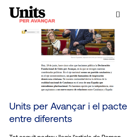
Skip
to
Toggl
content
Naviga
Essència
Continguts
Equip
Actualitat
Transparència
Units per Avançar i el pacte
Afilia’t
entre diferents
Cerca
…