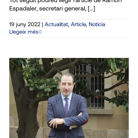
Tot seguit podreu llegir l'article de Ramon
Espadaler, secretari general, [...]
19 juny 2022
|
Actualitat
,
Article
,
Notícia
Llegeix més