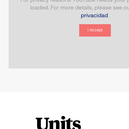
For privacy reasons YouTube needs your p
loaded. For more details, please see o
privacidad
.
I Accept