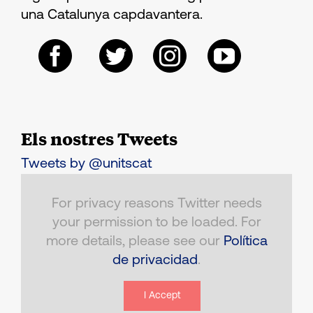
una Catalunya capdavantera.
Els nostres Tweets
Tweets by @unitscat
For privacy reasons Twitter needs
your permission to be loaded. For
more details, please see our
Política
de privacidad
.
I Accept