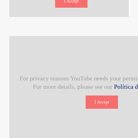
I Accept
For privacy reasons YouTube needs your permis
For more details, please see our
Política 
I Accept