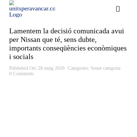
Skip
to
Toggle
content
Naviga
Essència
Lamentem la decisió comunicada avui
per Nissan que té, sens dubte,
Continguts
importants conseqüències econòmiques
i socials
Equip
Published On: 28 maig 2020
Categories:
Sense categoria
Actualitat
0 Comments
Transparència
Afilia’t
Cerca
…