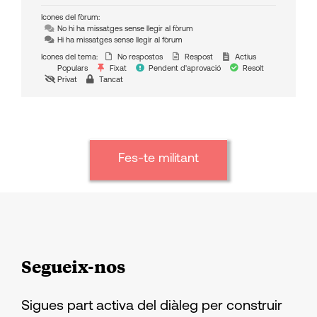
Icones del fòrum:
No hi ha missatges sense llegir al fòrum
Hi ha missatges sense llegir al fòrum
Icones del tema:
No respostos
Respost
Actius
Populars
Fixat
Pendent d'aprovació
Resolt
Privat
Tancat
Fes-te militant
Segueix-nos
Sigues part activa del diàleg per construir