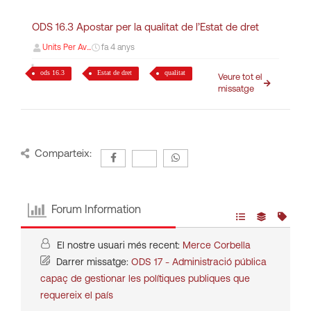
ODS 16.3 Apostar per la qualitat de l’Estat de dret
Units Per Av...
fa 4 anys
ods 16.3
Estat de dret
qualitat
Veure tot el
missatge
Comparteix:
Forum Information
El nostre usuari més recent:
Merce Corbella
Darrer missatge:
ODS 17 - Administració pública
capaç de gestionar les polítiques publiques que
requereix el país