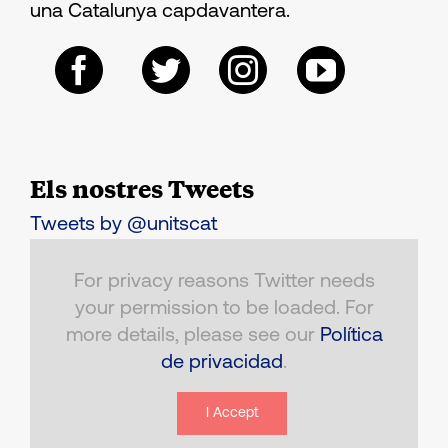
una Catalunya capdavantera.
Els nostres Tweets
Tweets by @unitscat
For privacy reasons Twitter needs
your permission to be loaded. For
more details, please see our
Política
de privacidad
.
I Accept