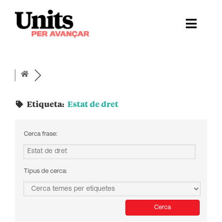
Skip
to
Toggl
content
Naviga
Ess
Cont
Etiqueta:
Estat de dret
E
Act
Cerca frase:
Trans
Tipus de cerca:
Af
Cerca
…