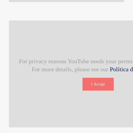
For privacy reasons YouTube needs your permis
For more details, please see our
Política 
I Accept