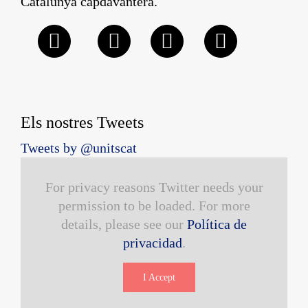
Catalunya capdavantera.
Els nostres Tweets
Tweets by @unitscat
For privacy reasons Twitter needs your
permission to be loaded. For more
details, please see our
Política de
privacidad
.
I Accept