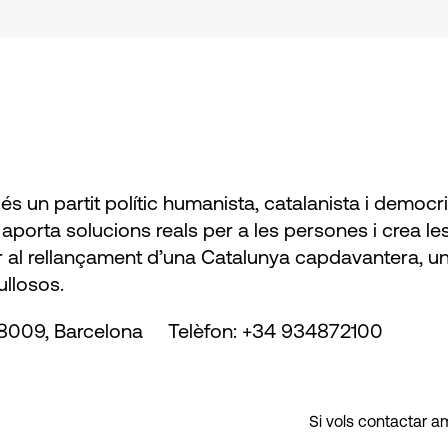
és un partit polític humanista, catalanista i democ
aporta solucions reals per a les persones i crea le
 al rellançament d’una Catalunya capdavantera, un
ullosos.
,08009, Barcelona Telèfon: +34 934872100
Si vols contactar a