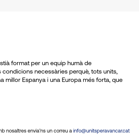
ristià format per un equip humà de
s condicions necessàries perquè, tots units,
a millor Espanya i una Europa més forta, que
mb nosaltres envia’ns un correu a
info@unitsperavancar.cat