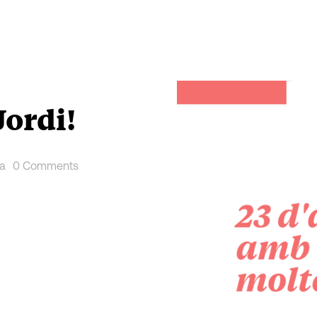
Jordi!
ia
0 Comments