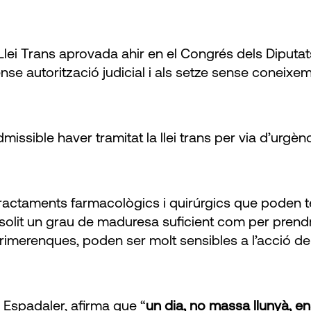
i Trans aprovada ahir en el Congrés dels Diputats és
nse autorització judicial i als setze sense coneixe
ssible haver tramitat la llei trans per via d’urgènc
tractaments farmacològics i quirúrgics que poden te
ssolit un grau de maduresa suficient com per pre
n primerenques, poden ser molt sensibles a l’acció
 Espadaler, afirma que “
un dia, no massa llunyà, en