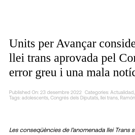
Skip
to
content
Units per Avançar conside
llei trans aprovada pel Co
error greu i una mala notí
Published On: 23 desembre 2022
Categories:
Actualidad
Tags:
adolescents
,
Congrés dels Diputats
,
llei trans
,
Ramón
Les conseqüències de l’anomenada llei Trans so