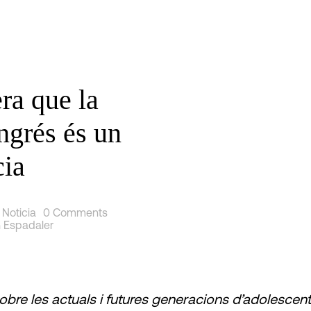
ra que la
ngrés és un
cia
,
Noticia
0 Comments
 Espadaler
bre les actuals i futures generacions d’adolescents