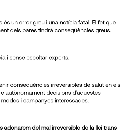
 un error greu i una notícia fatal. El fet que
ment dels pares tindrà conseqüències greus.
ia i sense escoltar experts.
nir conseqüències irreversibles de salut en els
ndre autònomament decisions d’aquestes
 de modes i campanyes interessades.
s adonarem del mal irreversible de la llei trans