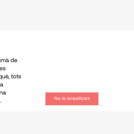
humà de
les
uè, tots
na
una
Fes-te simpatitzant
.