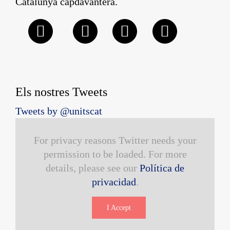
Catalunya capdavantera.
Els nostres Tweets
Tweets by @unitscat
For privacy reasons Twitter needs your
permission to be loaded. For more
details, please see our
Política de
privacidad
.
I Accept