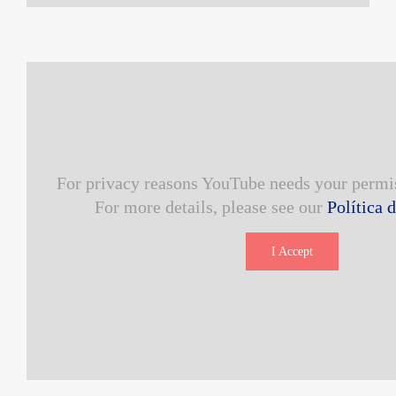
For privacy reasons YouTube needs your permis
For more details, please see our
Política 
I Accept