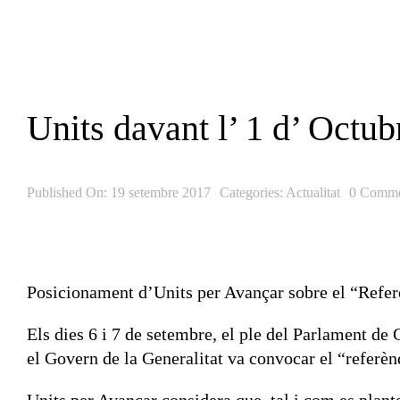
Skip
to
content
Units davant l’ 1 d’ Octub
Published On: 19 setembre 2017
Categories:
Actualitat
0 Comme
Posicionament d’Units per Avançar sobre el “Refe
Els dies 6 i 7 de setembre, el ple del Parlament de C
el Govern de la Generalitat va convocar el “referè