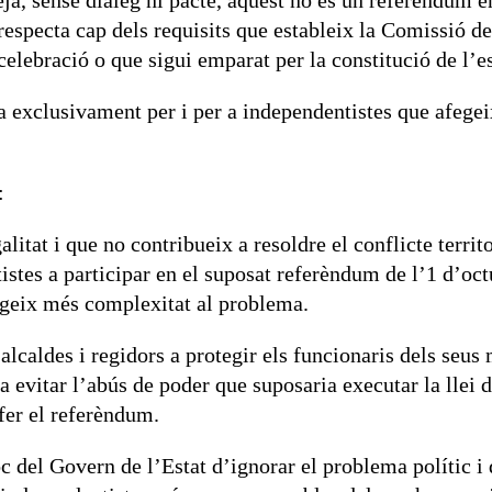
eja, sense diàleg ni pacte, aquest no és un referèndum 
especta cap dels requisits que estableix la Comissió de
lebració o que sigui emparat per la constitució de l’est
 exclusivament per i per a independentistes que afegeix
:
tat i que no contribueix a resoldre el conflicte territor
ntistes a participar en el suposat referèndum de l’1 d’o
egeix més complexitat al problema.
alcaldes i regidors a protegir els funcionaris dels seus 
a evitar l’abús de poder que suposaria executar la llei d
 fer el referèndum.
c del Govern de l’Estat d’ignorar el problema polític i d