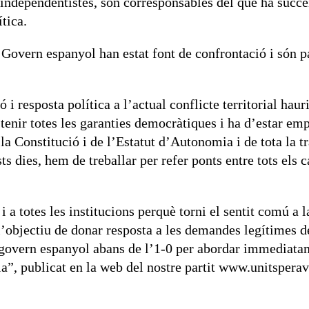
independentistes, són corresponsables del que ha succeït
tica.
 Govern espanyol han estat font de confrontació i són p
i resposta política a l’actual conflicte territorial hau
enir totes les garanties democràtiques i ha d’estar empa
de la Constitució i de l’Estatut d’Autonomia i de tota l
ts dies, hem de treballar per refer ponts entre tots els 
 i a totes les institucions perquè torni el sentit comú a l
’objectiu de donar resposta a les demandes legítimes de
govern espanyol abans de l’1-0 per abordar immediatam
a”, publicat en la web del nostre partit www.unitsperav