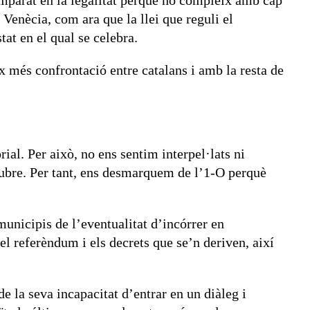
emparat en la legalitat perquè no compleix amb cap
 Venècia, com ara que la llei que reguli el
at en el qual se celebra.
 més confrontació entre catalans i amb la resta de
ial. Per això, no ens sentim interpel·lats ni
ctubre. Per tant, ens desmarquem de l’1-O perquè
municipis de l’eventualitat d’incórrer en
el referèndum i els decrets que se’n deriven, així
e la seva incapacitat d’entrar en un diàleg i