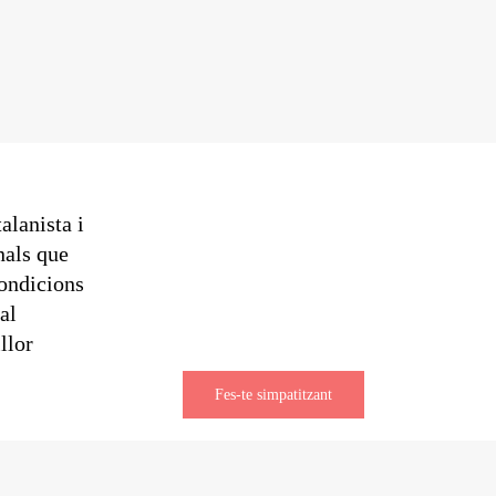
alanista i
nals que
condicions
al
llor
Fes-te simpatitzant