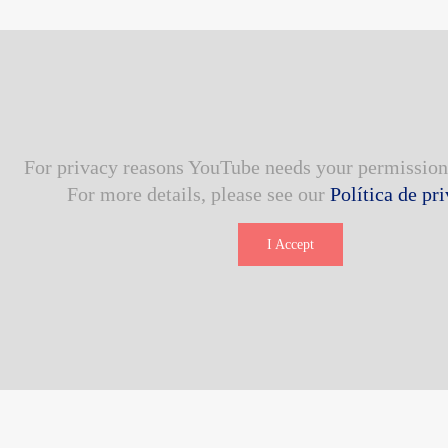
For privacy reasons YouTube needs your permission 
For more details, please see our
Política de pr
I Accept