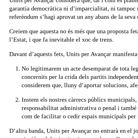
Units per Avançar considera que, tal i com es plant
garantia democràtica ni d’imparcialitat, ni tampoc r
referèndum s’hagi aprovat un any abans de la seva ce
Creiem que aquesta no és més que una proposta feta
l’Estat, i que fa inevitable el xoc de trens.
Davant d’aquests fets, Units per Avançar manifesta
No legitimarem un acte desemparat de tota legali
concernits per la crida dels partits independe
considerem que, lluny d’aportar solucions, af
Instem els nostres càrrecs públics municipals, 
responsabilitat administrativa o penal i també 
com de facilitar o cedir espais municipals per
D’altra banda, Units per Avançar no entrarà en el jo