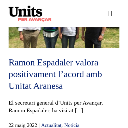
Skip
to
Toggle
content
Naviga
Ess
Cont
E
Ramon Espadaler valora
positivament l’acord amb
Act
Unitat Aranesa
Trans
El secretari general d’Units per Avançar,
Af
Ramon Espadaler, ha visitat [...]
Cerca
22 maig 2022
|
Actualitat
,
Notícia
…