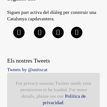
Sigues part activa del diàleg per construir una
Catalunya capdavantera.
Els nostres Tweets
Tweets by @unitscat
For privacy reasons Twitter needs your
permission to be loaded. For more
details, please see our
Política de
privacidad
.