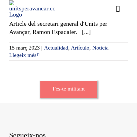
expresidents del Parlament
Skip
to
Toggle
content
Naviga
Article del secretari general d'Units per
Ess
Avançar, Ramon Espadaler. [...]
Cont
15 març 2023
|
Actualidad
,
Artículo
,
Noticia
Llegeix més
E
Act
Fes-te militant
Trans
Af
Cerca
…
Segueix-nos