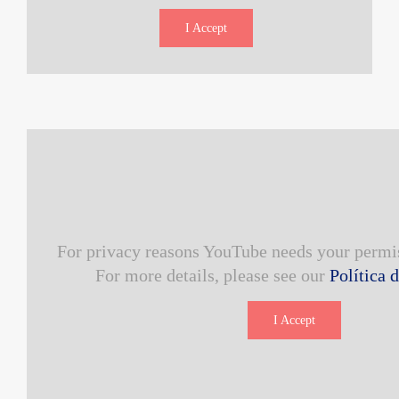
I Accept
For privacy reasons YouTube needs your permis
For more details, please see our
Política 
I Accept