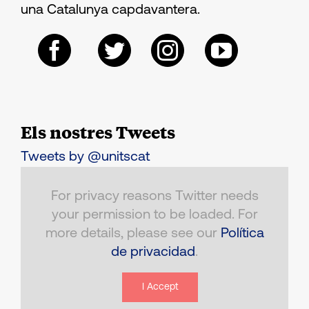
una Catalunya capdavantera.
Els nostres Tweets
Tweets by @unitscat
For privacy reasons Twitter needs
your permission to be loaded. For
more details, please see our
Política
de privacidad
.
I Accept