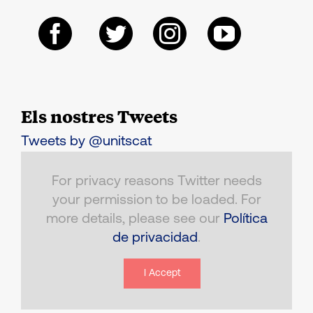
Els nostres Tweets
Tweets by @unitscat
For privacy reasons Twitter needs
your permission to be loaded. For
more details, please see our
Política
de privacidad
.
I Accept