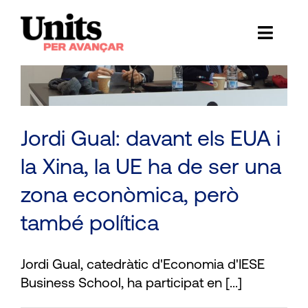
Skip
to
Toggl
content
Naviga
Ess
Cont
Jordi Gual: davant els EUA i
E
la Xina, la UE ha de ser una
Act
zona econòmica, però
Trans
també política
Af
Jordi Gual, catedràtic d'Economia d'IESE
Business School, ha participat en [...]
Cerca
…