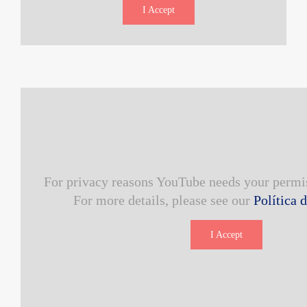
I Accept
For privacy reasons YouTube needs your permis
For more details, please see our
Política 
I Accept