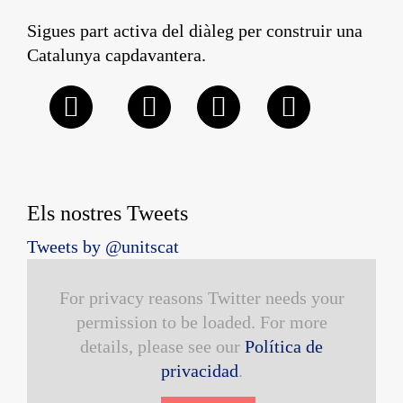
Sigues part activa del diàleg per construir una
Catalunya capdavantera.
Els nostres Tweets
Tweets by @unitscat
For privacy reasons Twitter needs your
permission to be loaded. For more
details, please see our
Política de
privacidad
.