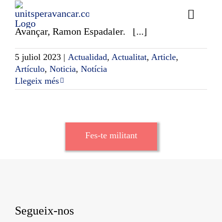
Skip
Article del secretari general d'Units per
to
Toggle
Avançar, Ramon Espadaler. [...]
content
Naviga
Ess
5 juliol 2023
|
Actualidad
,
Actualitat
,
Article
,
Artículo
,
Noticia
,
Notícia
Cont
Llegeix més
E
Act
Fes-te militant
Trans
Af
Cerca
Segueix-nos
…