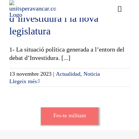
Avançar davant el debat
Skip
to
Toggle
d’investidura i la nova
content
Naviga
Ess
legislatura
Cont
1- La situació política generada a l’entorn del
debat d’Investidura. [...]
E
13 novembre 2023
|
Actualidad
,
Noticia
Act
Llegeix més
Trans
Af
Fes-te militant
Cerca
…