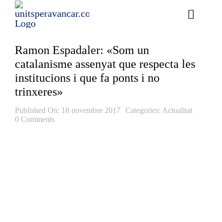
Skip
to
Toggle
content
Naviga
Ess
Ramon Espadaler: «Som un
catalanisme assenyat que respecta les
Cont
institucions i que fa ponts i no
trinxeres»
E
Published On: 18 novembre 2017
Categories:
Actualitat
Act
0 Comments
Trans
Af
Cerca
…