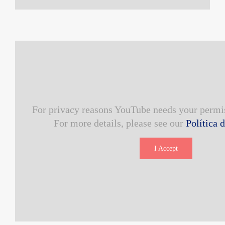
For privacy reasons YouTube needs your permis
For more details, please see our
Política 
I Accept