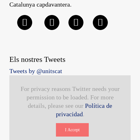
Catalunya capdavantera.
Els nostres Tweets
Tweets by @unitscat
For privacy reasons Twitter needs your
permission to be loaded. For more
details, please see our
Política de
privacidad
.
I Accept