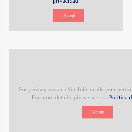
privacidad
.
I Accept
For privacy reasons YouTube needs your permis
For more details, please see our
Política 
I Accept