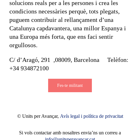
solucions reals per a les persones i crea les
condicions necessàries perquè, tots plegats,
puguem contribuir al rellançament d’una
Catalunya capdavantera, una millor Espanya i
una Europa més forta, que ens faci sentir
orgullosos.
C/ d’Aragó, 291 ,08009, Barcelona Telèfon:
+34 934872100
Fes-te militant
© Units per Avançar,
Avís legal i política de privacitat
Si vols contactar amb nosaltres envia’ns un correu a
info@unitsperavancar.cat