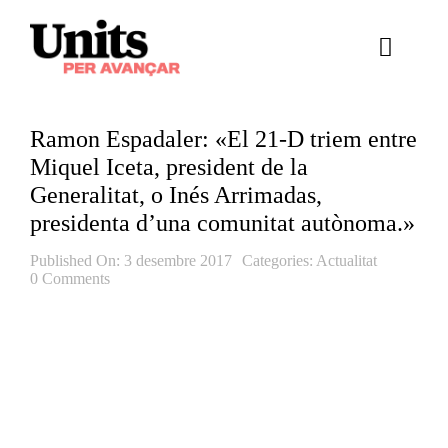
Skip
to
Toggle
content
Naviga
Ess
Ramon Espadaler: «El 21-D triem entre
Cont
Miquel Iceta, president de la
Generalitat, o Inés Arrimadas,
E
presidenta d’una comunitat autònoma.»
Act
Published On: 3 desembre 2017
Categories:
Actualitat
0 Comments
Trans
Af
Cerca
…