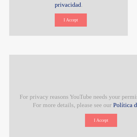
privacidad
.
I Accept
For privacy reasons YouTube needs your permis
For more details, please see our
Política 
I Accept