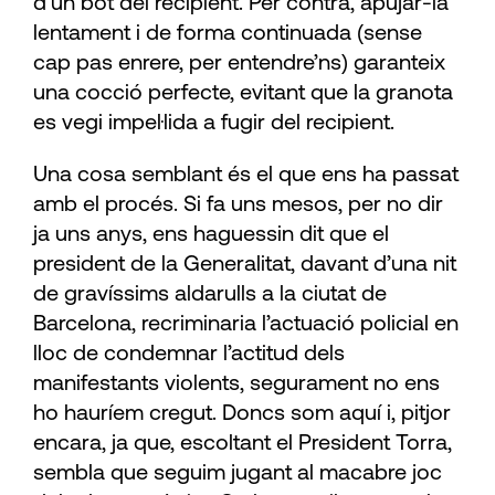
d’un bot del recipient. Per contra, apujar-la
lentament i de forma continuada (sense
cap pas enrere, per entendre’ns) garanteix
una cocció perfecte, evitant que la granota
es vegi impel·lida a fugir del recipient.
Una cosa semblant és el que ens ha passat
amb el procés. Si fa uns mesos, per no dir
ja uns anys, ens haguessin dit que el
president de la Generalitat, davant d’una nit
de gravíssims aldarulls a la ciutat de
Barcelona, recriminaria l’actuació policial en
lloc de condemnar l’actitud dels
manifestants violents, segurament no ens
ho hauríem cregut. Doncs som aquí i, pitjor
encara, ja que, escoltant el President Torra,
sembla que seguim jugant al macabre joc