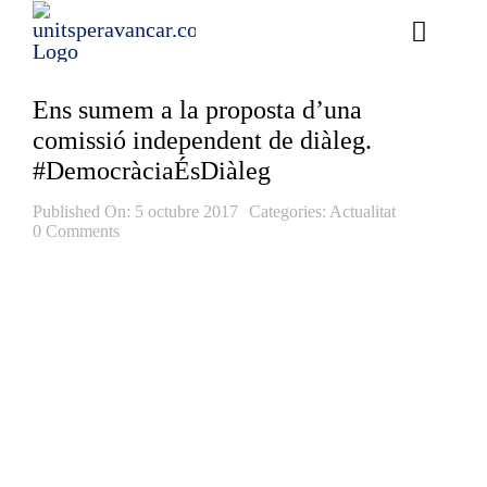
Skip
to
Toggle
content
Naviga
Ess
Ens sumem a la proposta d’una
comissió independent de diàleg.
Cont
#DemocràciaÉsDiàleg
E
Published On: 5 octubre 2017
Categories:
Actualitat
0 Comments
Act
Trans
Af
Cerca
…