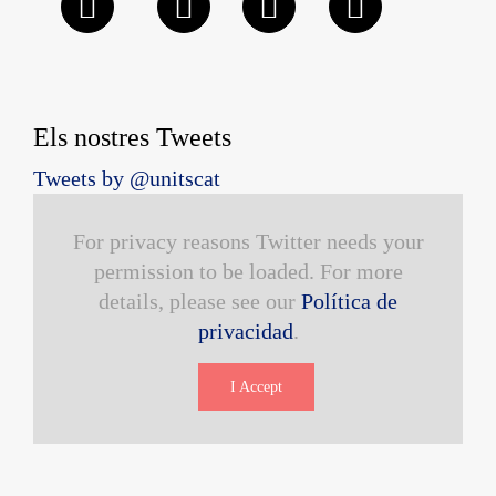
Els nostres Tweets
Tweets by @unitscat
For privacy reasons Twitter needs your
permission to be loaded. For more
details, please see our
Política de
privacidad
.
I Accept