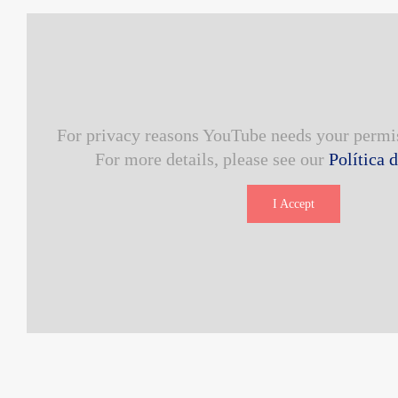
For privacy reasons YouTube needs your permis
For more details, please see our
Política 
I Accept