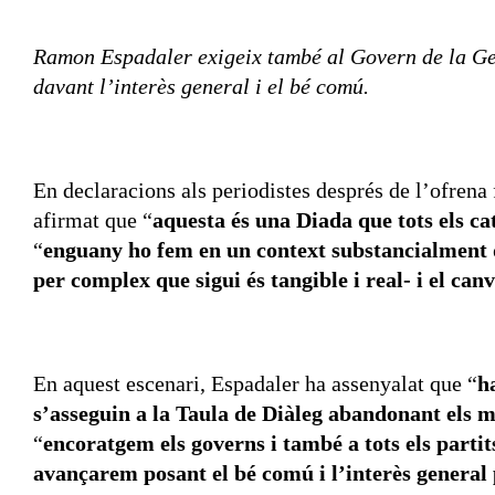
Ramon Espadaler exigeix també al Govern de la Gen
davant l’interès general i el bé comú.
En declaracions als periodistes després de l’ofrena
afirmat que “
aquesta és una Diada que tots els c
“
enguany ho fem en un context substancialment dif
per complex que sigui és tangible i real- i el can
En aquest escenari, Espadaler ha assenyalat que “
h
s’asseguin a la Taula de Diàleg abandonant els m
“
encoratgem els governs i també a tots els parti
avançarem posant el bé comú i l’interès general