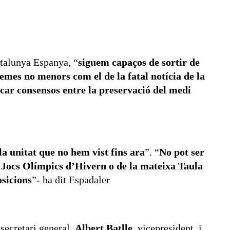
atalunya Espanya, “
siguem capaços de sortir de
emes no menors com el de la fatal notícia de la
rcar consensos entre la preservació del medi
la unitat que no hem vist fins ara
”. “
No pot ser
els Jocs Olímpics d’Hivern o de la mateixa Taula
osicions
”- ha dit Espadaler
 secretari general,
Albert Batlle,
vicepresident, i