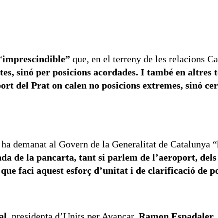
“
imprescindible”
que, en el terreny de les relacions C
es, sinó per posicions acordades. I també en altres t
port del Prat on calen no posicions extremes, sinó ce
r ha demanat al Govern de la Generalitat de Catalunya “
banda de la pancarta, tant si parlem de l’aeroport, d
e faci aquest esforç d’unitat i de clarificació de p
al
, presidenta d’Units per Avançar,
Ramon Espadaler
,