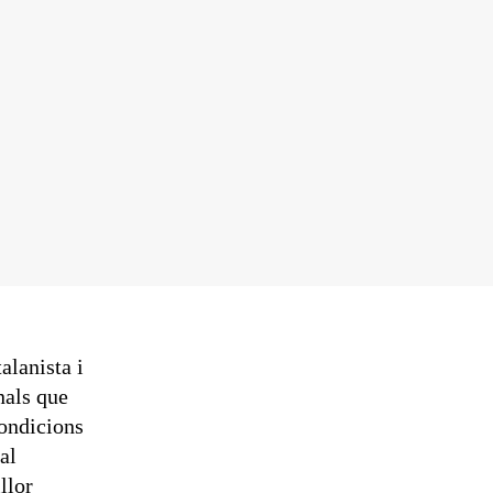
alanista i
nals que
condicions
al
llor