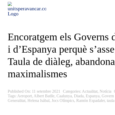
Skip
to
content
Encoratgem els Governs 
i d’Espanya perquè s’asse
Taula de diàleg, abandona
maximalismes
Published On: 11 setembre 2021
Categories:
Actualitat
,
Notícia
Tags:
Aeroport
,
Albert Batlle
,
Caalunya
,
Diada
,
Espanya
,
Govern 
Generalitat
,
Helena Isábal
,
Jocs Olímpics
,
Ramón Espadaler
,
taula