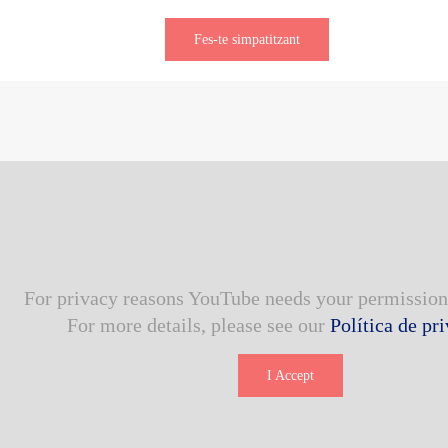
Fes-te simpatitzant
For privacy reasons YouTube needs your permission 
For more details, please see our
Política de pr
I Accept