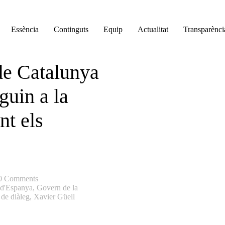
Essència
Continguts
Equip
Actualitat
Transparènci
de Catalunya
guin a la
nt els
0 Comments
d'Espanya
,
Govern de la
 de diàleg
,
Xavier Güell