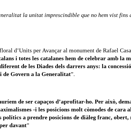
eralitat la unitat imprescindible que no hem vist fin
 floral d’Units per Avançar al monument de Rafael Casa
atalans i totes les catalanes hem de celebrar amb la
erent de les Diades dels darrers anys: la concessió 
vi de Govern a la Generalitat
”.
auríem de ser capaços d’aprofitar-ho. Per això, de
aximalismes -i les posicions molt còmodes de cara al
ts polítics a prendre posicions de diàleg franc, ober
 per davant
”