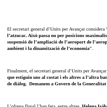
El secretari general d’Units per Avançar considera 
l’atzucac. Això passa no per posicions maximalist
suspensió de l’ampliació de l’aeroport de l’aero
ambient i la dinamització de l’economia
”.
Finalment, el secretari general d’Units per Avança
que estiguin uns al costat i els altres a l’altra 
de diàleg. Demanem a Govern de la Generalitat qu
L’ofrena floral l’han feta, entre altres,
Helena Isáb