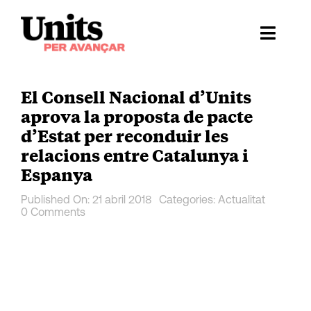
Skip
to
Toggl
content
Naviga
Ess
El Consell Nacional d’Units
Cont
aprova la proposta de pacte
d’Estat per reconduir les
E
relacions entre Catalunya i
Espanya
Act
Published On: 21 abril 2018
Categories:
Actualitat
0 Comments
Trans
Af
Cerca
…