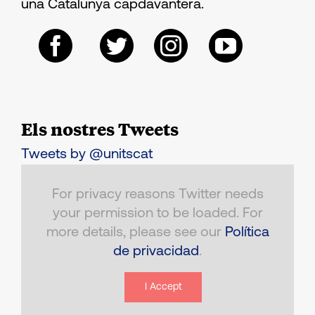
una Catalunya capdavantera.
Els nostres Tweets
Tweets by @unitscat
For privacy reasons Twitter needs
your permission to be loaded. For
more details, please see our
Política
de privacidad
.
I Accept