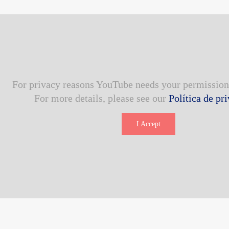
For privacy reasons YouTube needs your permission 
For more details, please see our
Política de pr
I Accept