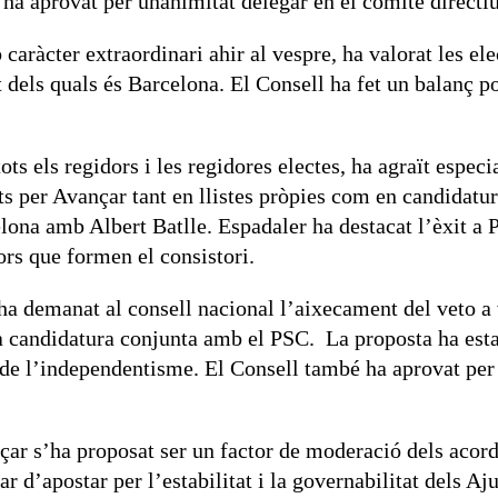
 ha aprovat per unanimitat delegar en el comitè directi
caràcter extraordinari ahir al vespre, ha valorat les e
 dels quals és Barcelona. El Consell ha fet un balanç pos
ots els regidors i les regidores electes, ha agraït especi
its per Avançar tant en llistes pròpies com en candida
rcelona amb Albert Batlle. Espadaler ha destacat l’èxit
dors que formen el consistori.
 ha demanat al consell nacional l’aixecament del veto 
a candidatura conjunta amb el PSC. La proposta ha est
de l’independentisme. El Consell també ha aprovat per u
ar s’ha proposat ser un factor de moderació dels acords
ar d’apostar per l’estabilitat i la governabilitat dels A