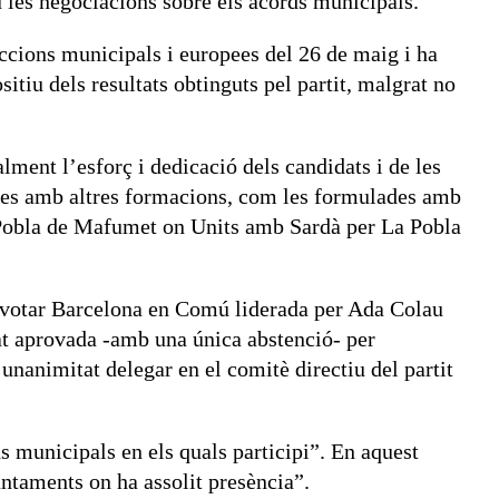
u les negociacions sobre els acords municipals.
leccions municipals i europees del 26 de maig i ha
itiu dels resultats obtinguts pel partit, malgrat no
alment l’esforç i dedicació dels candidats i de les
tures amb altres formacions, com les formulades amb
 a Pobla de Mafumet on Units amb Sardà per La Pobla
a votar Barcelona en Comú liderada per Ada Colau
at aprovada -amb una única abstenció- per
nanimitat delegar en el comitè directiu del partit
 municipals en els quals participi”. En aquest
juntaments on ha assolit presència”.