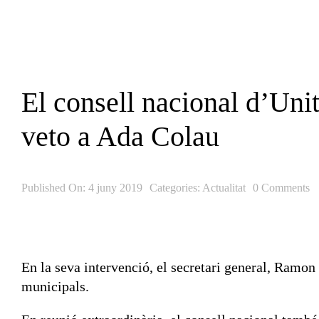
Skip
to
content
El consell nacional d’Unit
veto a Ada Colau
Published On: 4 juny 2019
Categories:
Actualitat
0 Comments
En la seva intervenció, el secretari general, Ramon
municipals.