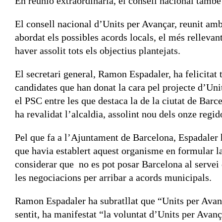
En reunió extraordinària, el consell nacional també
El consell nacional d’Units per Avançar, reunit amb 
abordat els possibles acords locals, el més rellevant
haver assolit tots els objectius plantejats.
El secretari general, Ramon Espadaler, ha felicitat t
candidates que han donat la cara pel projecte d’Un
el PSC entre les que destaca la de la ciutat de Ba
ha revalidat l’alcaldia, assolint nou dels onze regi
Pel que fa a l’Ajuntament de Barcelona, Espadaler
que havia establert aquest organisme en formular l
considerar que no es pot posar Barcelona al servei 
les negociacions per arribar a acords municipals.
Ramon Espadaler ha subratllat que “Units per Avanç
sentit, ha manifestat “la voluntat d’Units per Avanç