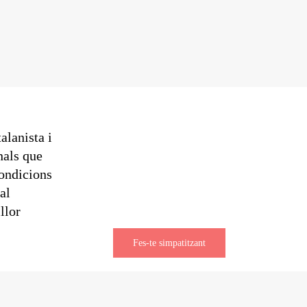
alanista i
nals que
condicions
al
llor
Fes-te simpatitzant