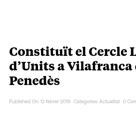
Skip
to
content
Constituït el Cercle 
d’Units a Vilafranca 
Penedès
Published On: 12 febrer 2019
Categories:
Actualitat
0 Co