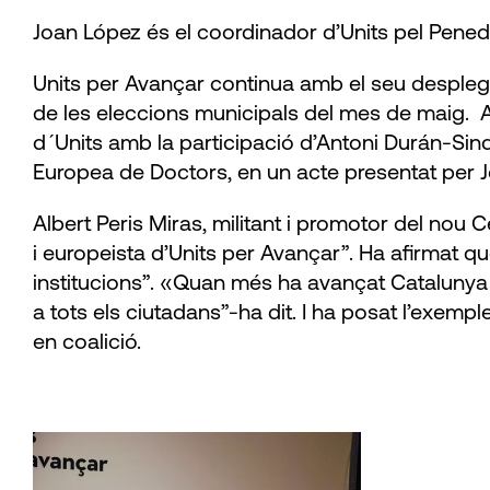
Joan López és el coordinador d’Units pel Penedè
Units per Avançar continua amb el seu desplega
de les eleccions municipals del mes de maig. Aq
d´Units amb la participació d’Antoni Durán-Sin
Europea de Doctors, en un acte presentat per J
Albert Peris Miras, militant i promotor del nou C
i europeista d’Units per Avançar”. Ha afirmat q
institucions”. «Quan més ha avançat Catalunya é
a tots els ciutadans”-ha dit. I ha posat l’exemp
en coalició.