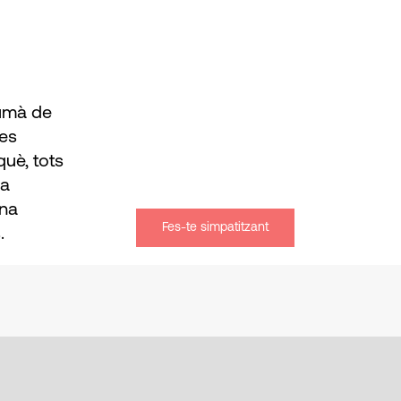
humà de
les
uè, tots
na
una
Fes-te simpatitzant
.