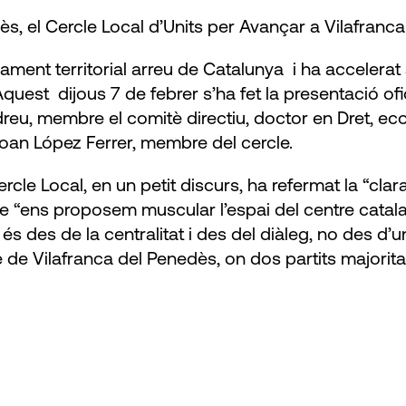
s, el Cercle Local d’Units per Avançar a Vilafranc
ment territorial arreu de Catalunya i ha accelerat
uest dijous 7 de febrer s’ha fet la presentació ofi
dreu, membre el comitè directiu, doctor en Dret, 
oan López Ferrer, membre del cercle.
ercle Local, en un petit discurs, ha refermat la “cla
ue “ens proposem muscular l’espai del centre catala
s des de la centralitat i des del diàleg, no des d’u
le de Vilafranca del Penedès, on dos partits majorita