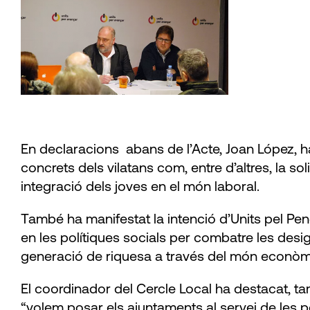
En declaracions abans de l’Acte, Joan López, ha 
concrets dels vilatans com, entre d’altres, la s
integració dels joves en el món laboral.
També ha manifestat la intenció d’Units pel Pene
en les polítiques socials per combatre les desigua
generació de riquesa a través del món econòmic,
El coordinador del Cercle Local ha destacat, tam
“volem posar els ajuntaments al servei de les pe