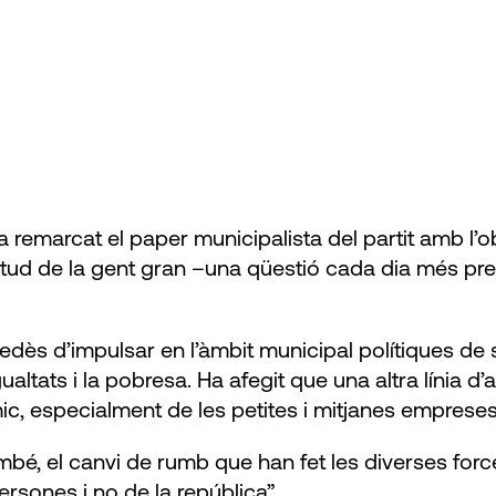
remarcat el paper municipalista del partit amb l’obj
olitud de la gent gran –una qüestió cada dia més pr
dès d’impulsar en l’àmbit municipal polítiques de su
ltats i la pobresa. Ha afegit que una altra línia d’a
 especialment de les petites i mitjanes empreses, 
bé, el canvi de rumb que han fet les diverses forces
rsones i no de la república”.