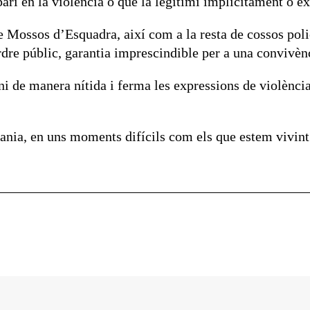
ari en la violència o que la legitimi implícitament o e
de Mossos d’Esquadra, així com a la resta de cossos pol
’ordre públic, garantia imprescindible per a una convivèn
de manera nítida i ferma les expressions de violència 
adania, en uns moments difícils com els que estem vivint