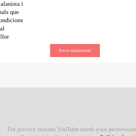
alanista i
nals que
condicions
al
llor
Fes-te simpatitzant
For privacy reasons YouTube needs your permission 