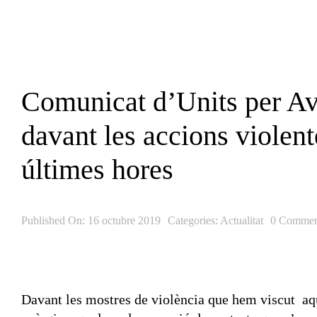
Skip
to
content
Comunicat d’Units per A
davant les accions violent
últimes hores
Published On: 16 octubre 2019
Categories:
Actualitat
0 Commen
Davant les mostres de violència que hem viscut aque