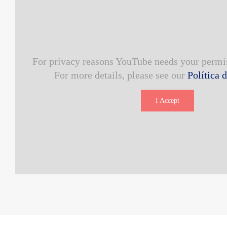
For privacy reasons YouTube needs your permis
For more details, please see our
Política 
I Accept