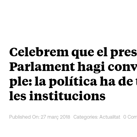
Skip
to
content
Celebrem que el pres
Parlament hagi conv
ple: la política ha de
les institucions
Published On: 27 març 2018
Categories:
Actualitat
0 Co