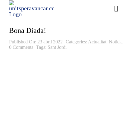
Skip
to
Toggle
content
Naviga
Ess
Bona Diada!
Cont
Published On: 23 abril 2022
Categories:
Actualitat
,
Notícia
0 Comments
Tags:
Sant Jordi
E
Act
Trans
Af
Cerca
…