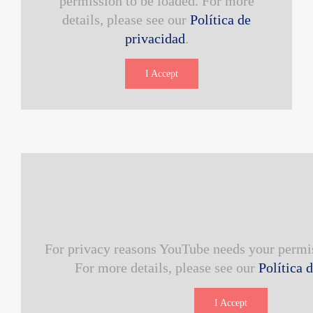
permission to be loaded. For more
details, please see our
Política de
privacidad
.
I Accept
For privacy reasons YouTube needs your permis
For more details, please see our
Política 
I Accept