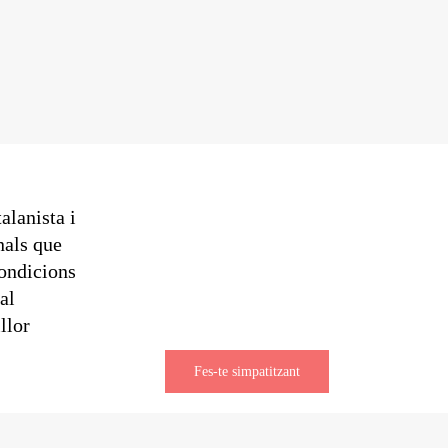
alanista i
nals que
condicions
al
llor
Fes-te simpatitzant