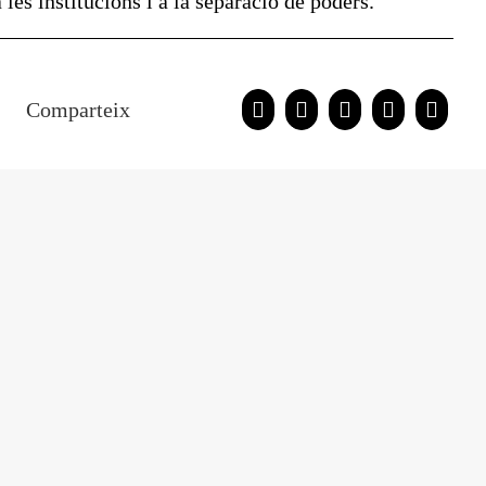
 les institucions i a la separació de poders.
Comparteix