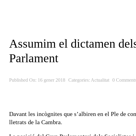
Skip
to
content
Assumim el dictamen dels 
Parlament
Published On: 16 gener 2018
Categories:
Actualitat
0 Comment
Davant les incògnites que s’albiren en el Ple de c
lletrats de la Cambra.