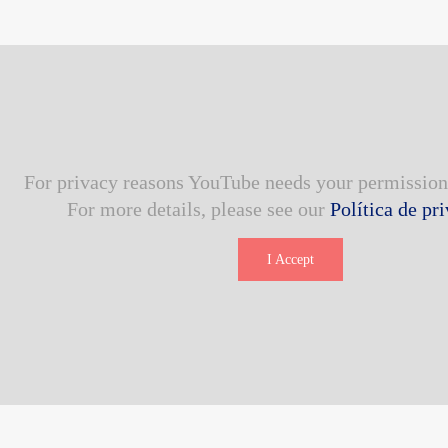
For privacy reasons YouTube needs your permission 
For more details, please see our
Política de pr
I Accept