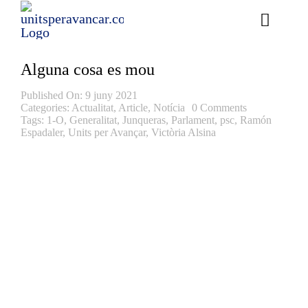
Skip
to
Toggle
content
Naviga
Ess
Alguna cosa es mou
Cont
Published On: 9 juny 2021
Categories:
Actualitat
,
Article
,
Notícia
0 Comments
Tags:
1-O
,
Generalitat
,
Junqueras
,
Parlament
,
psc
,
Ramón
E
Espadaler
,
Units per Avançar
,
Victòria Alsina
Act
Trans
Af
Cerca
…