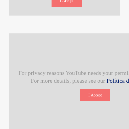
I Accept
For privacy reasons YouTube needs your permis
For more details, please see our
Política 
I Accept