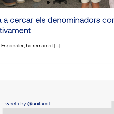
da a cercar els denominadors c
ctivament
Espadaler, ha remarcat [...]
Tweets by @unitscat