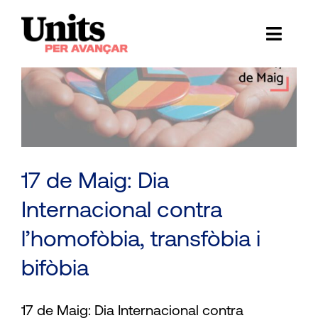
Skip
to
Toggl
content
Naviga
Ess
Cont
E
17 de Maig: Dia
Act
Internacional contra
Trans
l’homofòbia, transfòbia i
Af
bifòbia
Cerca
17 de Maig: Dia Internacional contra
…