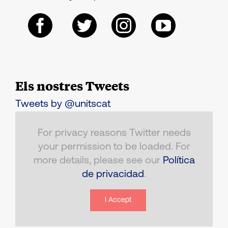
Els nostres Tweets
Tweets by @unitscat
For privacy reasons Twitter needs
your permission to be loaded. For
more details, please see our
Política
de privacidad
.
I Accept