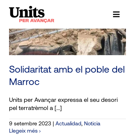
Skip
to
Toggl
content
Naviga
Ess
Cont
E
Solidaritat amb el poble del
Act
Marroc
Trans
Units per Avançar expressa el seu desori
pel terratrèmol a [...]
Af
9 setembre 2023
|
Actualidad
,
Noticia
Cerca
Llegeix més
…